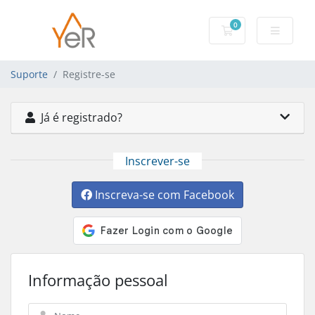
0
Carrinho de Com
Suporte
Registre-se
Já é registrado?
Inscrever-se
Inscreva-se com Facebook
Informação pessoal