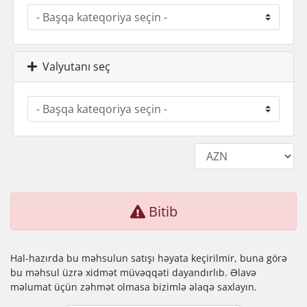
Valyutanı seç
Bitib
Hal-hazırda bu məhsulun satışı həyata keçirilmir, buna görə
bu məhsul üzrə xidmət müvəqqəti dayandırlıb. Əlavə
məlumat üçün zəhmət olmasa bizimlə əlaqə saxlayın.