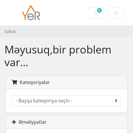
0
Səbət
Səbət
Məyusuq,bir problem
var...
Kateqoriyalar
Əməliyyatlar