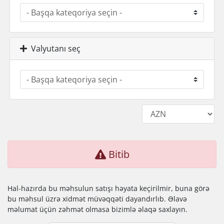
Valyutanı seç
Bitib
Hal-hazırda bu məhsulun satışı həyata keçirilmir, buna görə
bu məhsul üzrə xidmət müvəqqəti dayandırlıb. Əlavə
məlumat üçün zəhmət olmasa bizimlə əlaqə saxlayın.