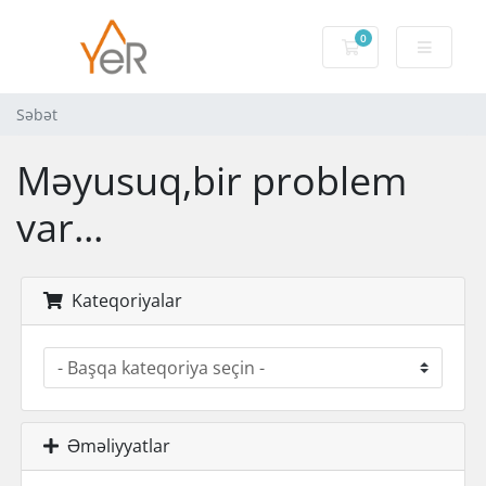
0
Səbət
Səbət
Məyusuq,bir problem
var...
Kateqoriyalar
Əməliyyatlar